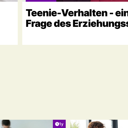
Teenie-Verhalten - ei
Frage des Erziehungss
ht:
Artikel veröffentlicht:
1y