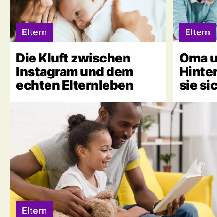
Eltern
Eltern
Die Kluft zwischen
Oma u
Instagram und dem
Hinte
echten Elternleben
sie si
sollte
Eltern