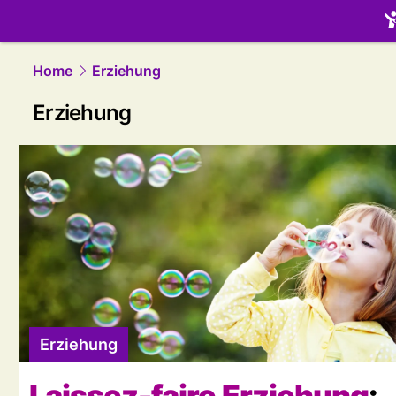
family.
NAU
Home
Erziehung
Erziehung
Erziehung
Laissez-faire Erziehung
: