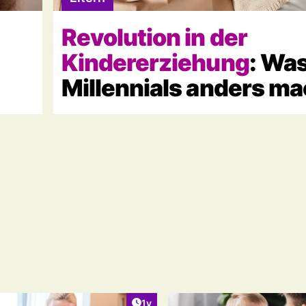
Revolution in der
Kindererziehung
: Wa
Millennials anders m
ht:
Artikel veröffentlicht:
1y