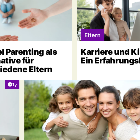
Eltern
el Parenting als
Karriere und K
ative für
Ein Erfahrungs
iedene Eltern
Artikel veröffentlicht:
1y