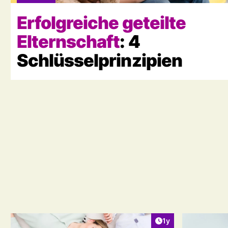
Erfolgreiche geteilte
Elternschaft
: 4
Schlüsselprinzipien
Artikel veröffentlic
1y