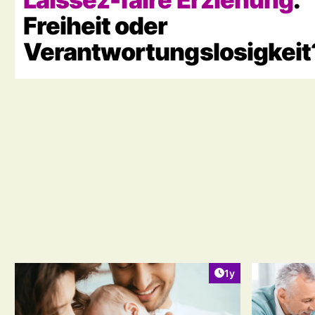
Freiheit oder
Verantwortungslosigkeit
Artikel veröffentlic
1y