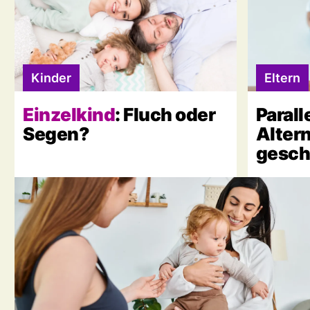
Kinder
Eltern
Einzelkind
: Fluch oder
Parall
Segen?
Altern
gesch