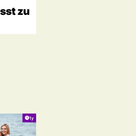
sst zu
Artikel veröffentlicht:
1y