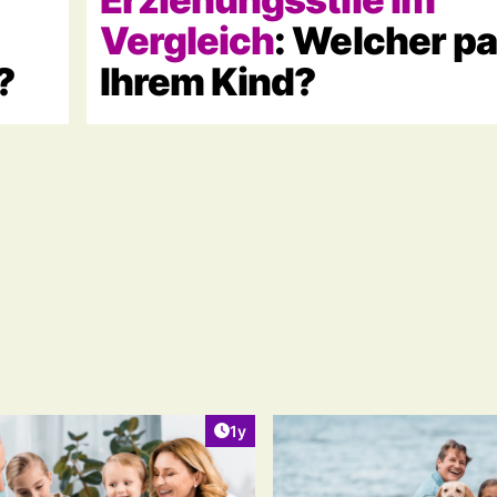
Vergleich
: Welcher pa
?
Ihrem Kind?
ht:
Artikel veröffentlicht:
1y