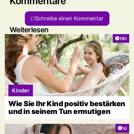
Kommentare
Schreibe einen Kommentar
Weiterlesen
Artikel
19h
Kinder
Wie Sie Ihr Kind positiv bestärken
und in seinem Tun ermutigen
Artike
1d