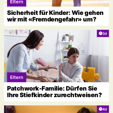
Eltern
Sicherheit für Kinder: Wie gehen
wir mit «Fremdengefahr» um?
Artike
3d
Eltern
Patchwork-Familie: Dürfen Sie
Ihre Stiefkinder zurechtweisen?
Artike
4d