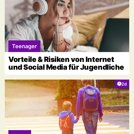
Teenager
Vorteile & Risiken von Internet
und Social Media für Jugendliche
Artike
2d