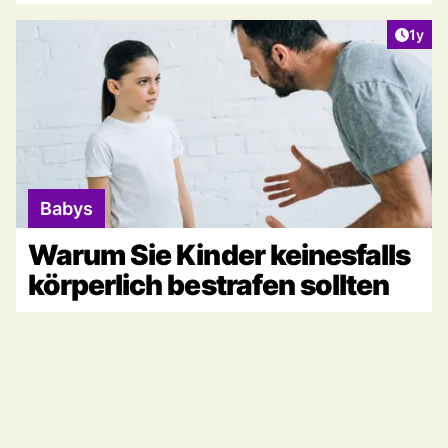
Artike
1y
Babys
Warum Sie Kinder keinesfalls
körperlich bestrafen sollten