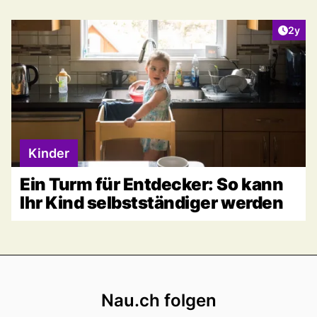
Artike
2y
Kinder
Ein Turm für Entdecker: So kann
Ihr Kind selbstständiger werden
Footer
Nau.ch folgen