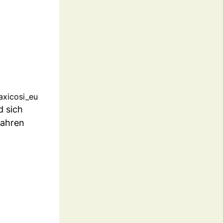
axicosi_eu
d sich
fahren