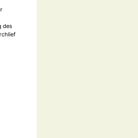
r
g des
chlief