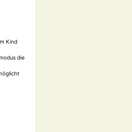
em Kind
lmodus die
rmöglicht