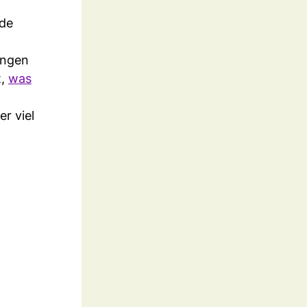
ade
ungen
t,
was
er viel