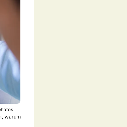
photos
ch, warum