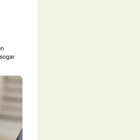
en
 sogar