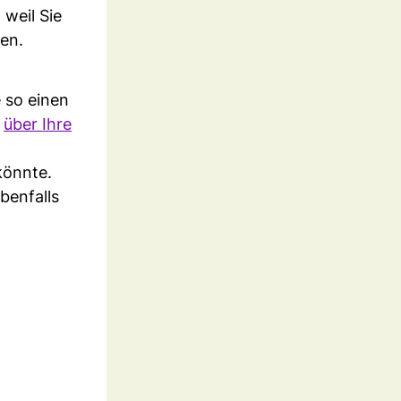
 weil Sie
gen.
 so einen
d
über Ihre
könnte.
benfalls