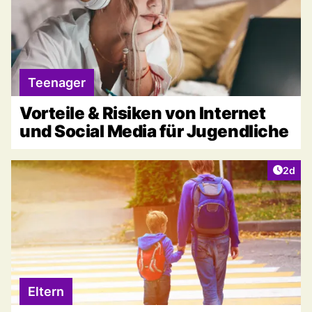
Teenager
Vorteile & Risiken von Internet
und Social Media für Jugendliche
Artike
2d
Eltern