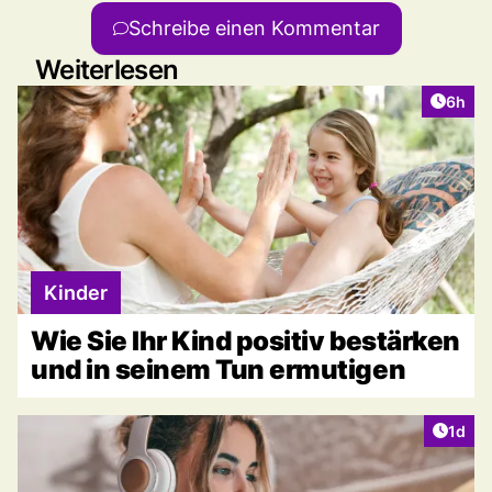
Schreibe einen Kommentar
Weiterlesen
Artike
6h
Kinder
Wie Sie Ihr Kind positiv bestärken
und in seinem Tun ermutigen
Artike
1d