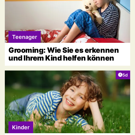
Teenager
Grooming: Wie Sie es erkennen
und Ihrem Kind helfen können
Artike
5d
Kinder