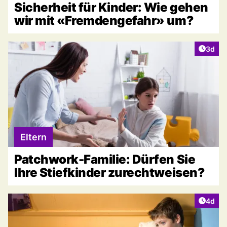
Sicherheit für Kinder: Wie gehen
wir mit «Fremdengefahr» um?
Artike
3d
Eltern
Patchwork-Familie: Dürfen Sie
Ihre Stiefkinder zurechtweisen?
Artike
4d