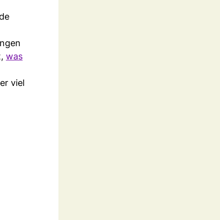
ade
ungen
t,
was
er viel