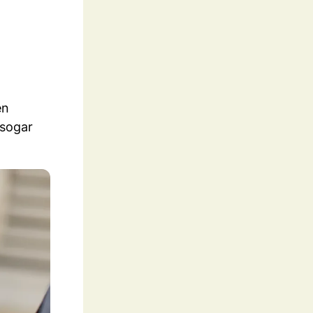
en
 sogar