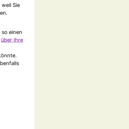
 weil Sie
gen.
 so einen
d
über Ihre
könnte.
benfalls