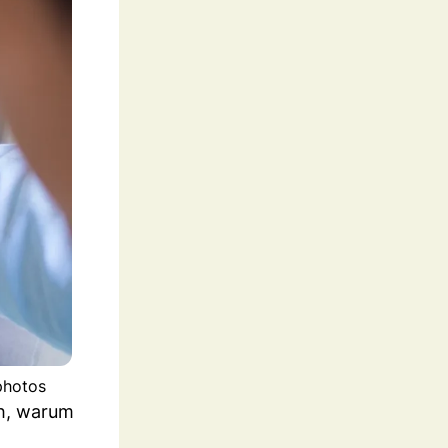
photos
ch, warum