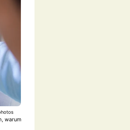
photos
ch, warum