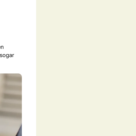
en
 sogar