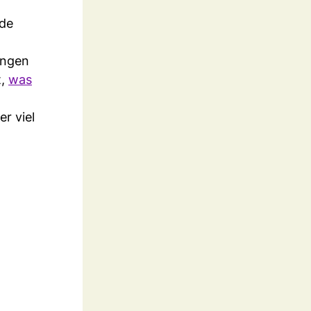
ade
ungen
t,
was
er viel