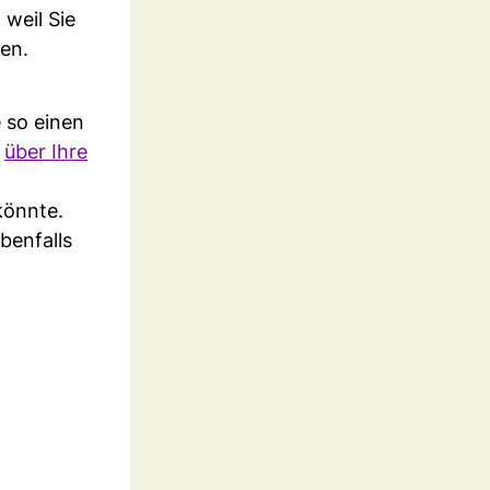
 weil Sie
gen.
 so einen
d
über Ihre
könnte.
benfalls