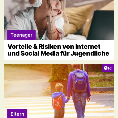
Teenager
Vorteile & Risiken von Internet
und Social Media für Jugendliche
Artike
1d
Eltern