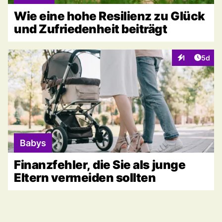
Wie eine hohe Resilienz zu Glück
und Zufriedenheit beiträgt
Artike
1
5d
Interaktionen
Babys
Finanzfehler, die Sie als junge
Eltern vermeiden sollten