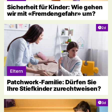
Sicherheit für Kinder: Wie gehen
wir mit «Fremdengefahr» um?
Artike
2d
Eltern
Patchwork-Familie: Dürfen Sie
Ihre Stiefkinder zurechtweisen?
Artike
3d