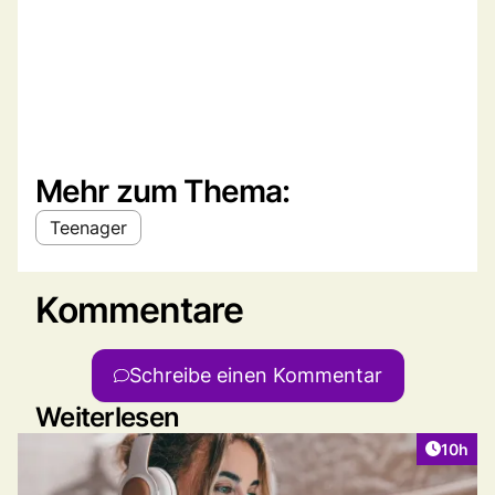
Mehr zum Thema:
Teenager
Kommentare
Schreibe einen Kommentar
Weiterlesen
Artikel
10h