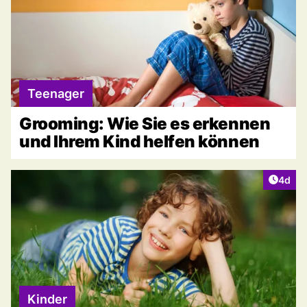
Teenager
Grooming: Wie Sie es erkennen
und Ihrem Kind helfen können
Artike
4d
Kinder