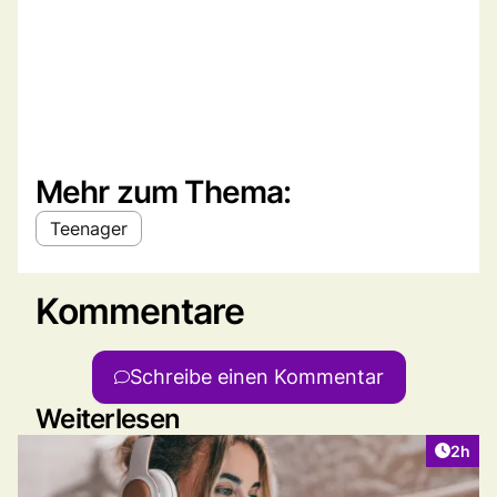
Mehr zum Thema:
Teenager
Kommentare
Schreibe einen Kommentar
Weiterlesen
Artike
2h