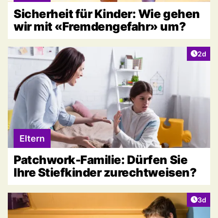
Sicherheit für Kinder: Wie gehen
wir mit «Fremdengefahr» um?
Artike
2d
Eltern
Patchwork-Familie: Dürfen Sie
Ihre Stiefkinder zurechtweisen?
Artike
3d