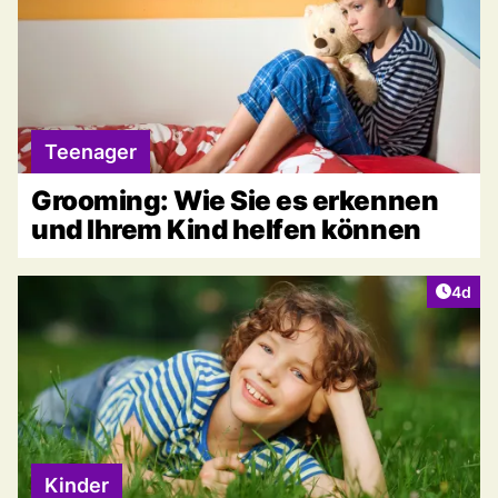
Teenager
Grooming: Wie Sie es erkennen
und Ihrem Kind helfen können
Artike
4d
Kinder