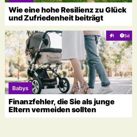
Wie eine hohe Resilienz zu Glück
und Zufriedenheit beiträgt
Artike
1
5d
Interaktionen
Babys
Finanzfehler, die Sie als junge
Eltern vermeiden sollten