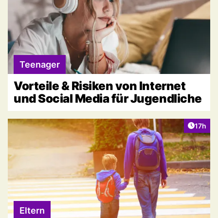
Teenager
Vorteile & Risiken von Internet
und Social Media für Jugendliche
Artikel
17h
Eltern