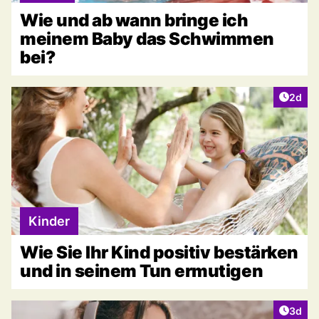
Wie und ab wann bringe ich
meinem Baby das Schwimmen
bei?
Artike
2d
Kinder
Wie Sie Ihr Kind positiv bestärken
und in seinem Tun ermutigen
Artike
3d