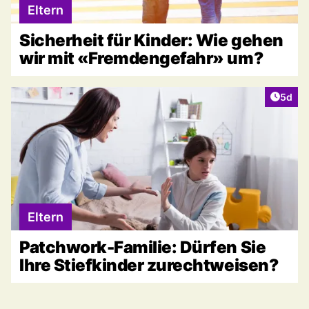
Eltern
Sicherheit für Kinder: Wie gehen
wir mit «Fremdengefahr» um?
Artike
5d
Eltern
Patchwork-Familie: Dürfen Sie
Ihre Stiefkinder zurechtweisen?