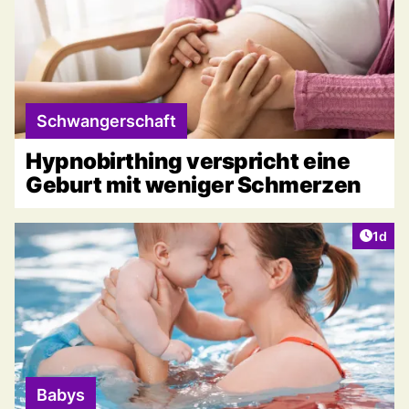
Schwangerschaft
Hypnobirthing verspricht eine
Geburt mit weniger Schmerzen
Artike
1d
Babys