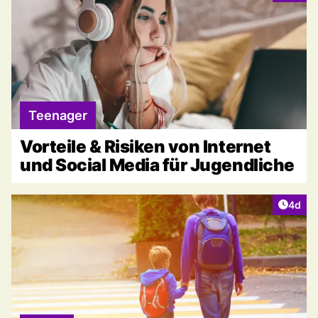
Teenager
Vorteile & Risiken von Internet
und Social Media für Jugendliche
Artike
4d