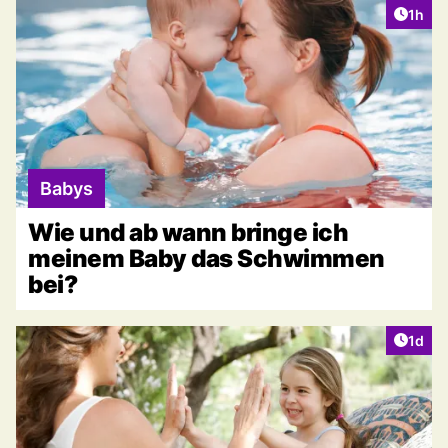
Artike
1h
Babys
Wie und ab wann bringe ich
meinem Baby das Schwimmen
bei?
Artike
1d