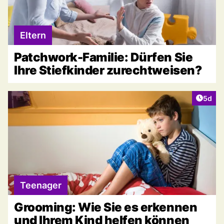
Eltern
Patchwork-Familie: Dürfen Sie
Ihre Stiefkinder zurechtweisen?
Artike
5d
Teenager
Grooming: Wie Sie es erkennen
und Ihrem Kind helfen können