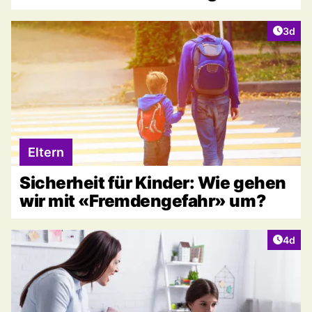
Artike
3d
Eltern
Sicherheit für Kinder: Wie gehen
wir mit «Fremdengefahr» um?
Artike
4d