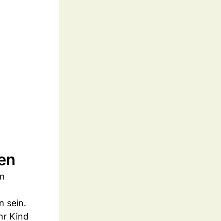
en
en
n sein.
hr Kind