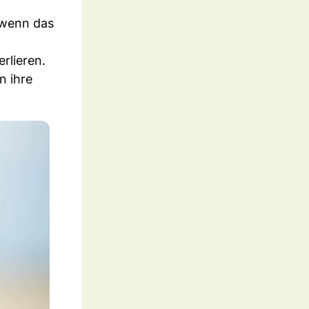
, wenn das
rlieren.
n ihre