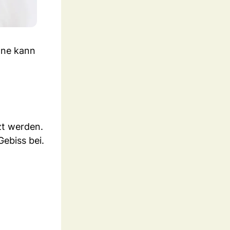
hne kann
zt werden.
ebiss bei.