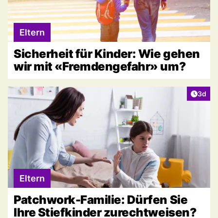
Eltern
Sicherheit für Kinder: Wie gehen
wir mit «Fremdengefahr» um?
Artike
3d
Eltern
Patchwork-Familie: Dürfen Sie
Ihre Stiefkinder zurechtweisen?