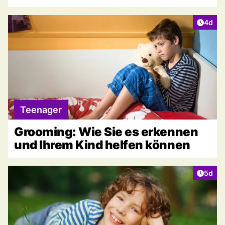
Artike
4d
Teenager
Grooming: Wie Sie es erkennen
und Ihrem Kind helfen können
Artike
5d