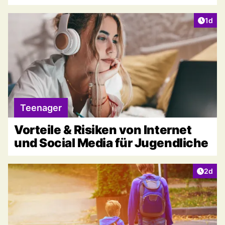
Artike
1d
Teenager
Vorteile & Risiken von Internet
und Social Media für Jugendliche
Artike
2d