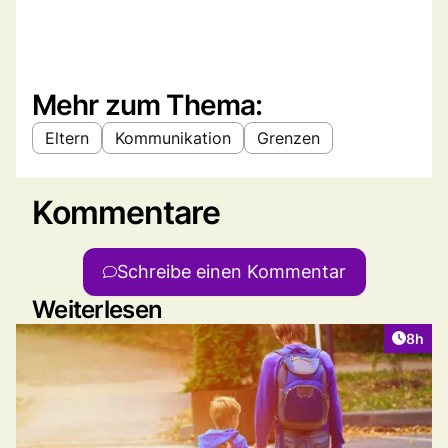
Mehr zum Thema:
Eltern
Kommunikation
Grenzen
Kommentare
Schreibe einen Kommentar
Weiterlesen
Artike
8h