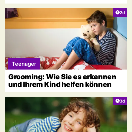
Artike
2d
Teenager
Grooming: Wie Sie es erkennen
und Ihrem Kind helfen können
Artike
3d