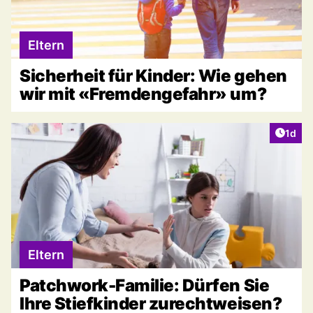
Eltern
Sicherheit für Kinder: Wie gehen
wir mit «Fremdengefahr» um?
Artike
1d
Eltern
Patchwork-Familie: Dürfen Sie
Ihre Stiefkinder zurechtweisen?