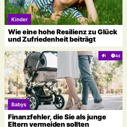
Kinder
Wie eine hohe Resilienz zu Glück
und Zufriedenheit beiträgt
Artike
1
4d
Interaktionen
Babys
Finanzfehler, die Sie als junge
Eltern vermeiden sollten