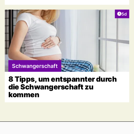
Artike
5d
Schwangerschaft
8 Tipps, um entspannter durch
die Schwangerschaft zu
kommen
Footer