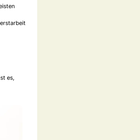
eisten
erstarbeit
st es,