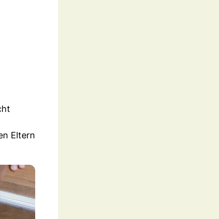
cht
en Eltern