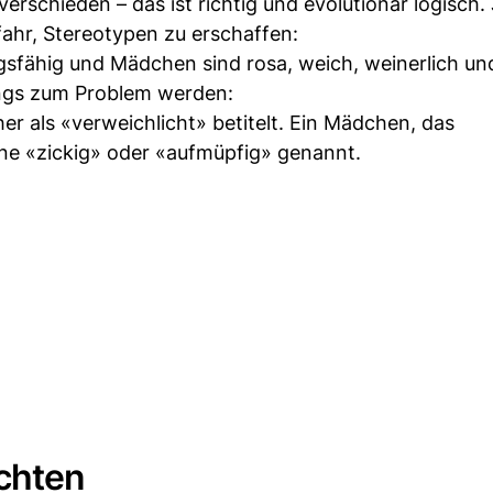
schieden – das ist richtig und evolutionär logisch.
ahr, Stereotypen zu erschaffen:
gsfähig und Mädchen sind rosa, weich, weinerlich und
ungs zum Problem werden:
her als «verweichlicht» betitelt. Ein Mädchen, das
ne «zickig» oder «aufmüpfig» genannt.
achten