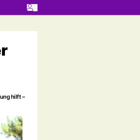
r
ng hilft –