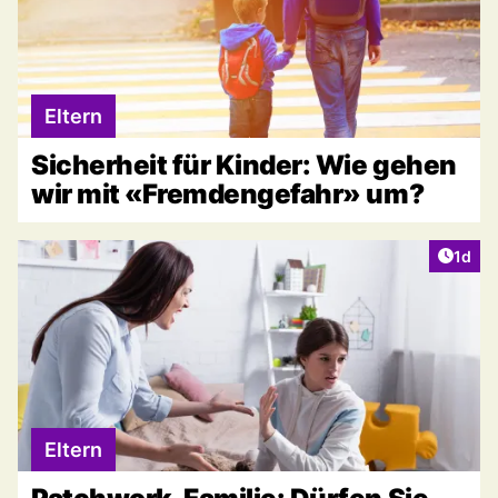
Eltern
Sicherheit für Kinder: Wie gehen
wir mit «Fremdengefahr» um?
Artike
1d
Eltern