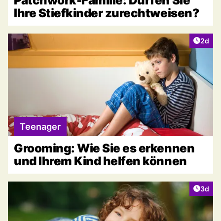
Patchwork-Familie: Dürfen Sie
Ihre Stiefkinder zurechtweisen?
Artike
2d
Teenager
Grooming: Wie Sie es erkennen
und Ihrem Kind helfen können
Artike
3d