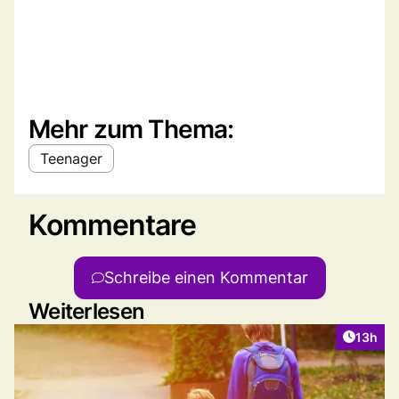
Mehr zum Thema:
Teenager
Kommentare
Schreibe einen Kommentar
Weiterlesen
Artikel
13h