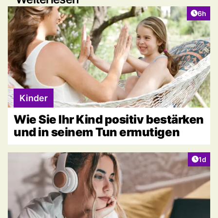
Artike
6h
Kinder
Wie Sie Ihr Kind positiv bestärken
und in seinem Tun ermutigen
Artike
1d