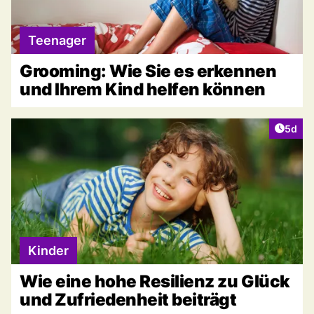
Teenager
Grooming: Wie Sie es erkennen
und Ihrem Kind helfen können
Artike
5d
Kinder
Wie eine hohe Resilienz zu Glück
und Zufriedenheit beiträgt