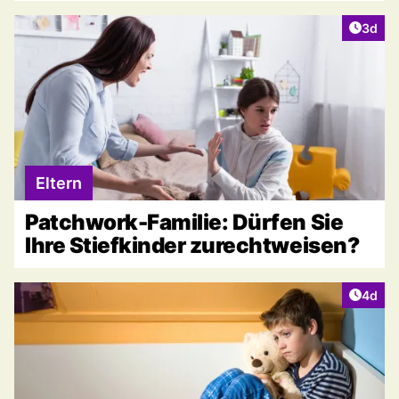
Artike
3d
Eltern
Patchwork-Familie: Dürfen Sie
Ihre Stiefkinder zurechtweisen?
Artike
4d