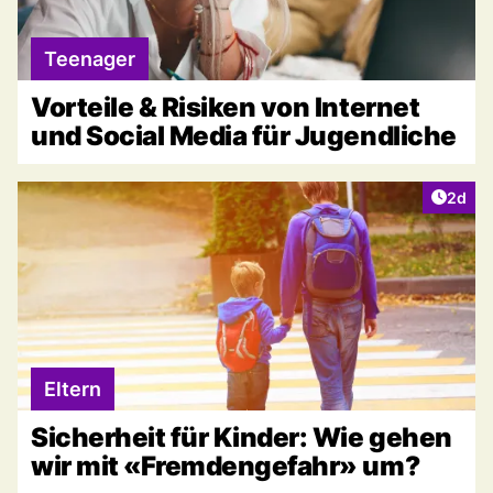
Teenager
Vorteile & Risiken von Internet
und Social Media für Jugendliche
Artike
2d
Eltern
Sicherheit für Kinder: Wie gehen
wir mit «Fremdengefahr» um?