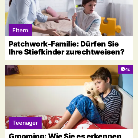
Eltern
Patchwork-Familie: Dürfen Sie
Ihre Stiefkinder zurechtweisen?
Artike
4d
Teenager
Grooming: Wie Sie es erkennen