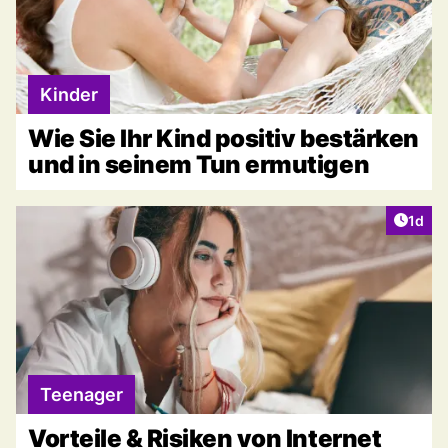
Kinder
Wie Sie Ihr Kind positiv bestärken
und in seinem Tun ermutigen
Artike
1d
Teenager
Vorteile & Risiken von Internet