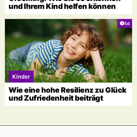
und Ihrem Kind helfen können
Artike
5d
Kinder
Wie eine hohe Resilienz zu Glück
und Zufriedenheit beiträgt
Footer