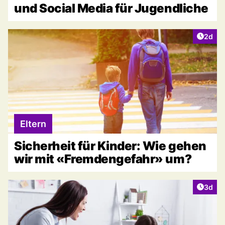
und Social Media für Jugendliche
Artike
2d
Eltern
Sicherheit für Kinder: Wie gehen
wir mit «Fremdengefahr» um?
Artike
3d