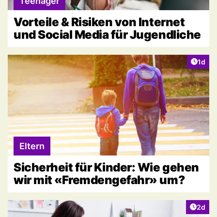
Teenager
Vorteile & Risiken von Internet
und Social Media für Jugendliche
Artike
1d
Eltern
Sicherheit für Kinder: Wie gehen
wir mit «Fremdengefahr» um?
Artike
2d