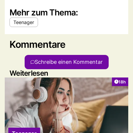
Mehr zum Thema:
Teenager
Kommentare
Schreibe einen Kommentar
Weiterlesen
Artikel
18h