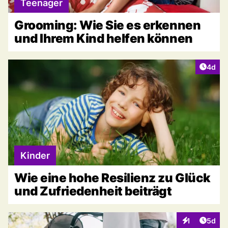
Teenager
Grooming: Wie Sie es erkennen
und Ihrem Kind helfen können
Artike
4d
Kinder
Wie eine hohe Resilienz zu Glück
und Zufriedenheit beiträgt
Artike
1
5d
Interaktionen