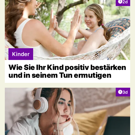
Artike
2d
Kinder
Wie Sie Ihr Kind positiv bestärken
und in seinem Tun ermutigen
Artike
3d