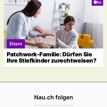
Artike
5d
Eltern
Patchwork-Familie: Dürfen Sie
Ihre Stiefkinder zurechtweisen?
Footer
Nau.ch folgen