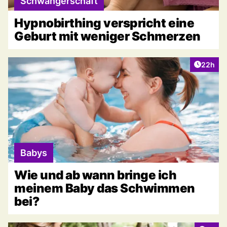
Schwangerschaft
Hypnobirthing verspricht eine
Geburt mit weniger Schmerzen
Artikel 
22h
Babys
Wie und ab wann bringe ich
meinem Baby das Schwimmen
bei?