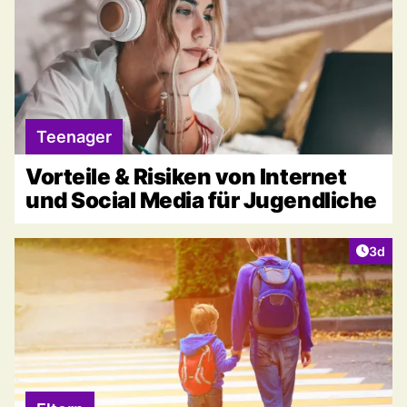
Teenager
Vorteile & Risiken von Internet
und Social Media für Jugendliche
Artike
3d