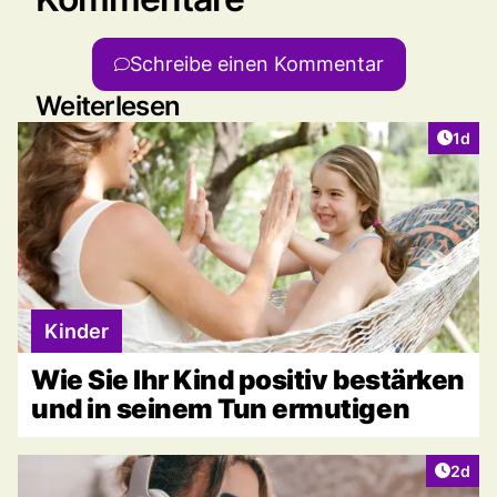
Schreibe einen Kommentar
Weiterlesen
Artike
1d
Kinder
Wie Sie Ihr Kind positiv bestärken
und in seinem Tun ermutigen
Artike
2d