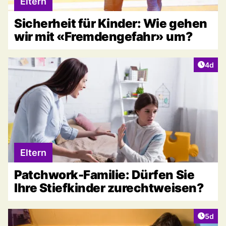
Eltern
Sicherheit für Kinder: Wie gehen
wir mit «Fremdengefahr» um?
Artike
4d
Eltern
Patchwork-Familie: Dürfen Sie
Ihre Stiefkinder zurechtweisen?
Artike
5d