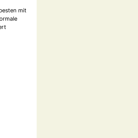
 besten mit
normale
ert