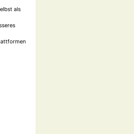
lbst als
sseres
lattformen