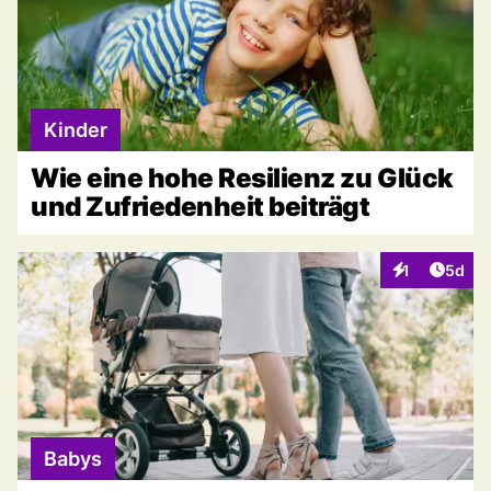
Kinder
Wie eine hohe Resilienz zu Glück
und Zufriedenheit beiträgt
Artike
1
5d
Interaktionen
Babys