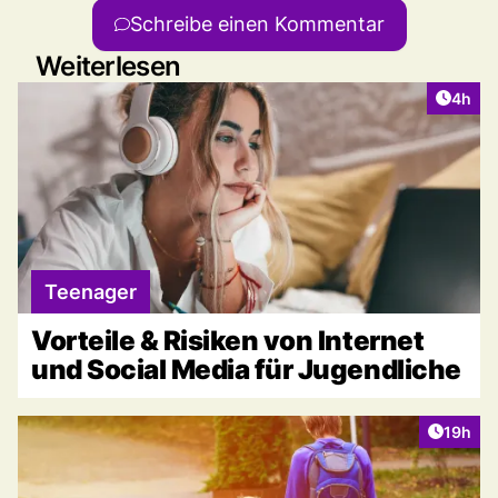
Schreibe einen Kommentar
Weiterlesen
Artike
4h
Teenager
Vorteile & Risiken von Internet
und Social Media für Jugendliche
Artikel
19h