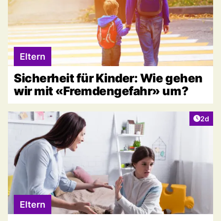
Eltern
Sicherheit für Kinder: Wie gehen
wir mit «Fremdengefahr» um?
Artike
2d
Eltern