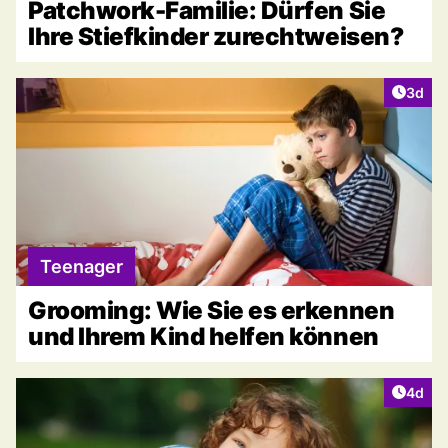
Patchwork-Familie: Dürfen Sie
Ihre Stiefkinder zurechtweisen?
Artike
3d
Teenager
Grooming: Wie Sie es erkennen
und Ihrem Kind helfen können
Artike
4d