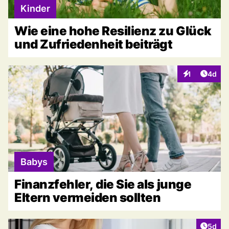
Kinder
Wie eine hohe Resilienz zu Glück
und Zufriedenheit beiträgt
Artike
1
4d
Interaktionen
Babys
Finanzfehler, die Sie als junge
Eltern vermeiden sollten
Artike
5d