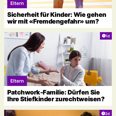
Eltern
Sicherheit für Kinder: Wie gehen
wir mit «Fremdengefahr» um?
Artike
1d
Eltern
Patchwork-Familie: Dürfen Sie
Ihre Stiefkinder zurechtweisen?
Artike
2d