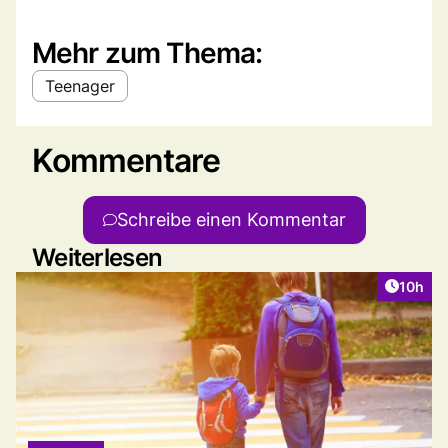
Mehr zum Thema:
Teenager
Kommentare
Schreibe einen Kommentar
Weiterlesen
Artikel
10h