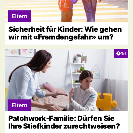
Eltern
Sicherheit für Kinder: Wie gehen
wir mit «Fremdengefahr» um?
Artike
3d
Eltern
Patchwork-Familie: Dürfen Sie
Ihre Stiefkinder zurechtweisen?