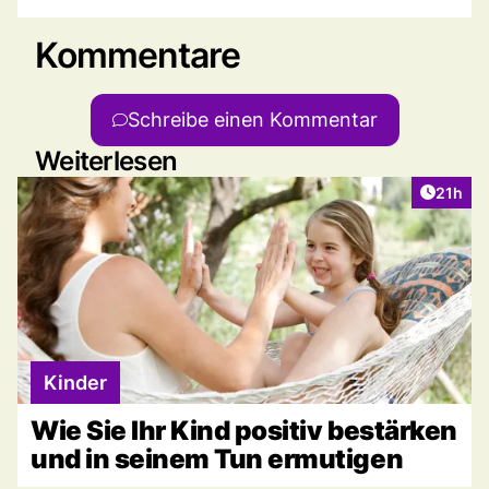
Kommentare
Schreibe einen Kommentar
Weiterlesen
Artikel
21h
Kinder
Wie Sie Ihr Kind positiv bestärken
und in seinem Tun ermutigen