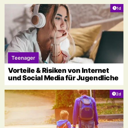
Artike
1d
Teenager
Vorteile & Risiken von Internet
und Social Media für Jugendliche
Artike
2d