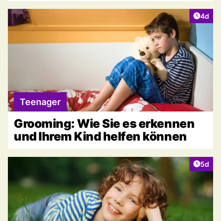
Artike
4d
Teenager
Grooming: Wie Sie es erkennen
und Ihrem Kind helfen können
Artike
5d