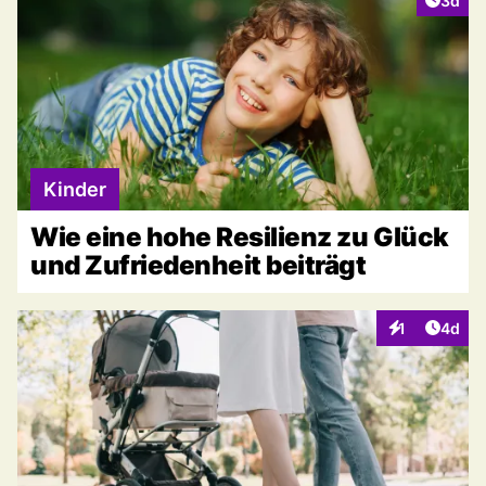
3d
Kinder
Wie eine hohe Resilienz zu Glück
und Zufriedenheit beiträgt
Artike
1
4d
Interaktionen