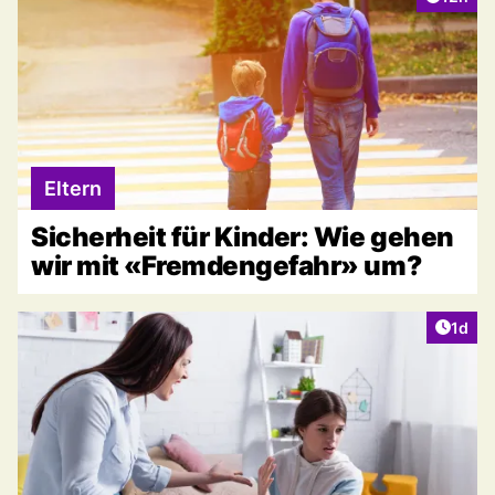
Eltern
Sicherheit für Kinder: Wie gehen
wir mit «Fremdengefahr» um?
Artike
1d