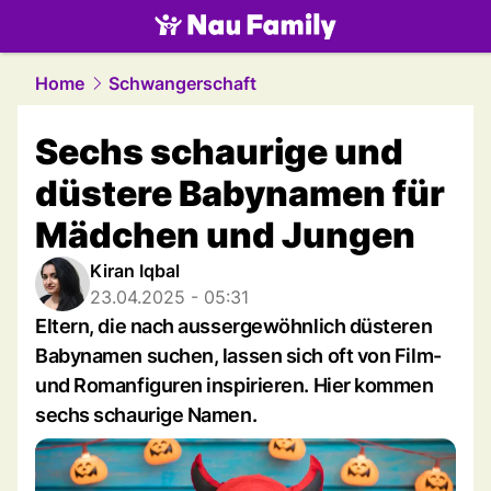
family.
NAU.ch
Home
Schwangerschaft
Sechs schaurige und
düstere Babynamen für
Mädchen und Jungen
Kiran Iqbal
23.04.2025 - 05:31
Eltern, die nach aussergewöhnlich düsteren
Babynamen suchen, lassen sich oft von Film-
und Romanfiguren inspirieren. Hier kommen
sechs schaurige Namen.