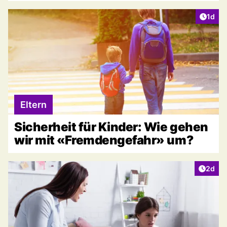
Artike
1d
Eltern
Sicherheit für Kinder: Wie gehen
wir mit «Fremdengefahr» um?
Artike
2d