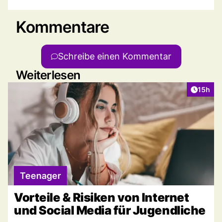
Kommentare
Schreibe einen Kommentar
Weiterlesen
Artikel
15h
Teenager
Vorteile & Risiken von Internet
und Social Media für Jugendliche