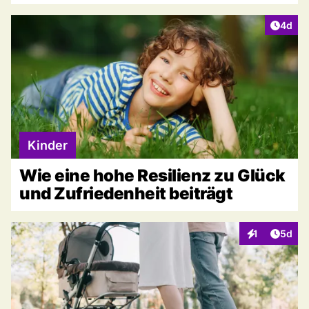
Artike
4d
Kinder
Wie eine hohe Resilienz zu Glück
und Zufriedenheit beiträgt
Artike
1
5d
Interaktionen