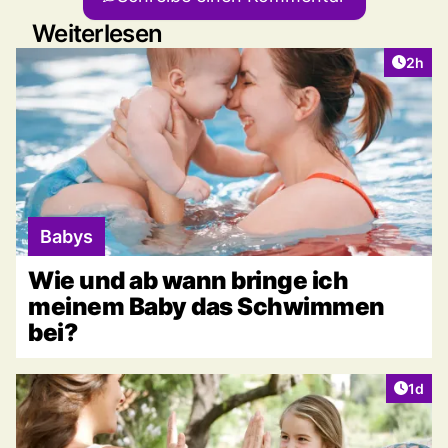
Weiterlesen
Artike
2h
Babys
Wie und ab wann bringe ich
meinem Baby das Schwimmen
bei?
Artike
1d