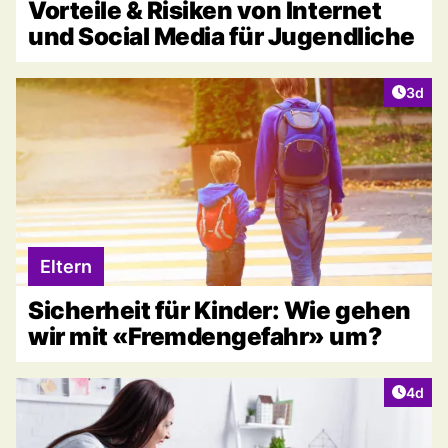
Vorteile & Risiken von Internet
und Social Media für Jugendliche
Artike
3d
Eltern
Sicherheit für Kinder: Wie gehen
wir mit «Fremdengefahr» um?
Artike
4d