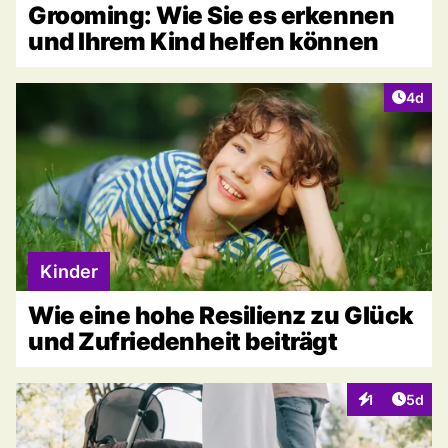
Grooming: Wie Sie es erkennen
und Ihrem Kind helfen können
Artike
4d
Kinder
Wie eine hohe Resilienz zu Glück
und Zufriedenheit beiträgt
Artike
1
5d
Interaktionen