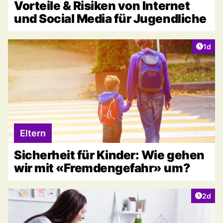
Vorteile & Risiken von Internet
und Social Media für Jugendliche
Artike
1d
Eltern
Sicherheit für Kinder: Wie gehen
wir mit «Fremdengefahr» um?
Artike
2d