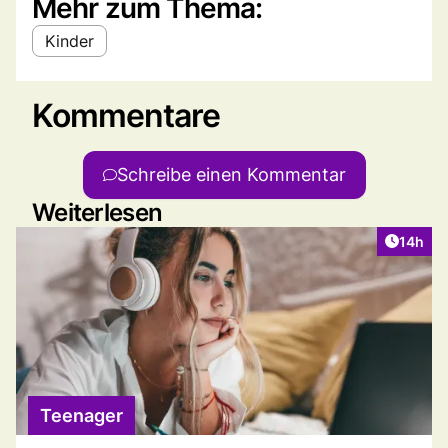
Mehr zum Thema:
Kinder
Kommentare
Schreibe einen Kommentar
Weiterlesen
Artikel
14h
Teenager