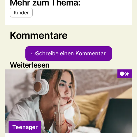
Mehr zum Thema:
Kinder
Kommentare
Schreibe einen Kommentar
Weiterlesen
Artike
9h
Teenager