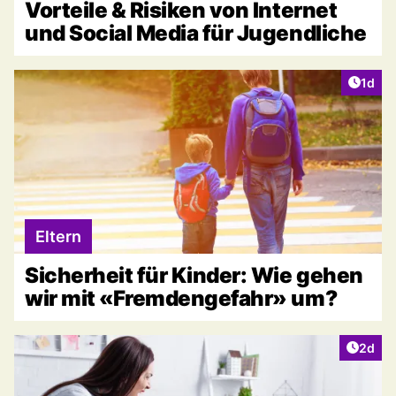
Vorteile & Risiken von Internet
und Social Media für Jugendliche
Artike
1d
Eltern
Sicherheit für Kinder: Wie gehen
wir mit «Fremdengefahr» um?
Artike
2d