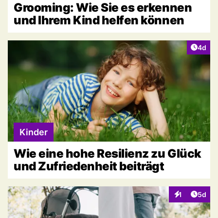
Grooming: Wie Sie es erkennen
und Ihrem Kind helfen können
Artike
4d
Kinder
Wie eine hohe Resilienz zu Glück
und Zufriedenheit beiträgt
Artike
1
5d
Interaktionen