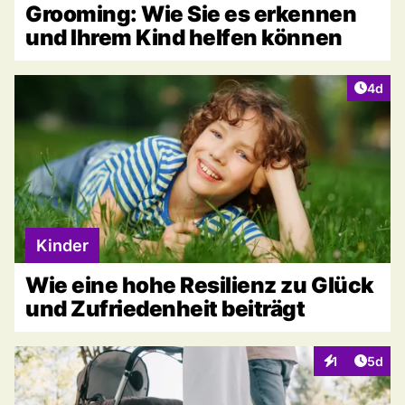
Grooming: Wie Sie es erkennen
und Ihrem Kind helfen können
Artike
4d
Kinder
Wie eine hohe Resilienz zu Glück
und Zufriedenheit beiträgt
Artike
1
5d
Interaktionen