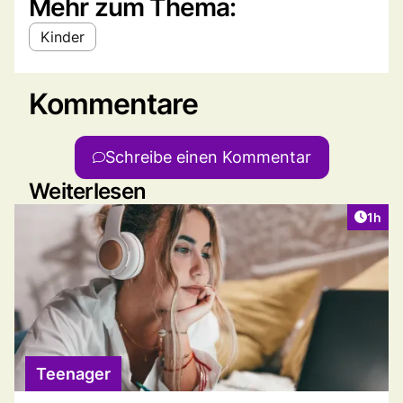
Mehr zum Thema:
Kinder
Kommentare
Schreibe einen Kommentar
Weiterlesen
Artike
1h
Teenager