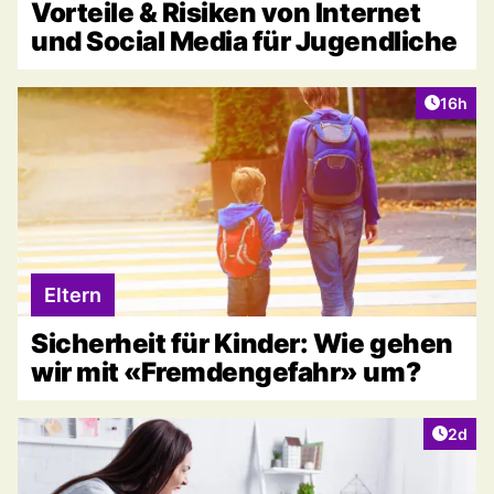
Vorteile & Risiken von Internet
und Social Media für Jugendliche
Artikel
16h
Eltern
Sicherheit für Kinder: Wie gehen
wir mit «Fremdengefahr» um?
Artike
2d