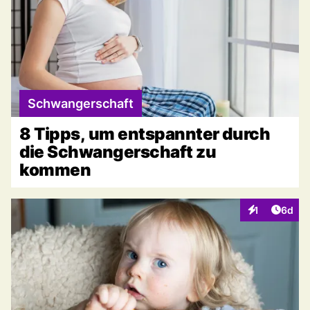
Schwangerschaft
8 Tipps, um entspannter durch
die Schwangerschaft zu
kommen
Artike
1
6d
Interaktionen