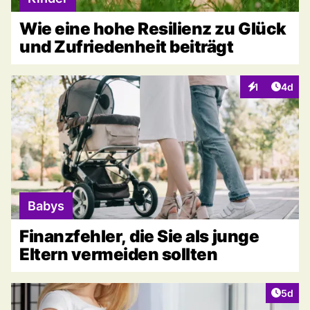
Wie eine hohe Resilienz zu Glück
und Zufriedenheit beiträgt
Artike
1
4d
Interaktionen
Babys
Finanzfehler, die Sie als junge
Eltern vermeiden sollten
Artike
5d