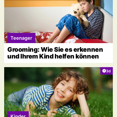
Teenager
Grooming: Wie Sie es erkennen
und Ihrem Kind helfen können
Artike
3d
Kinder