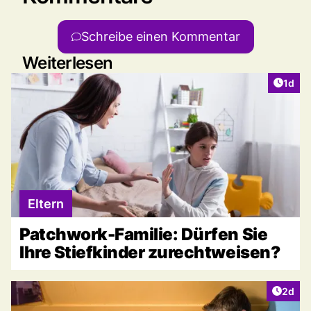
Schreibe einen Kommentar
Weiterlesen
Artike
1d
Eltern
Patchwork-Familie: Dürfen Sie
Ihre Stiefkinder zurechtweisen?
Artike
2d