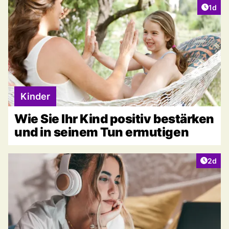
Artike
1d
Kinder
Wie Sie Ihr Kind positiv bestärken
und in seinem Tun ermutigen
Artike
2d