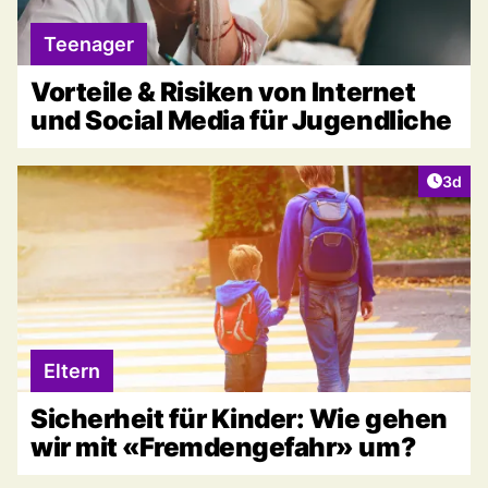
Teenager
Vorteile & Risiken von Internet
und Social Media für Jugendliche
Artike
3d
Eltern
Sicherheit für Kinder: Wie gehen
wir mit «Fremdengefahr» um?