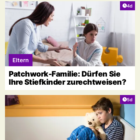
Artike
4d
Eltern
Patchwork-Familie: Dürfen Sie
Ihre Stiefkinder zurechtweisen?
Artike
5d