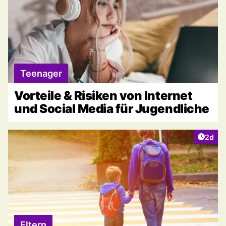
Teenager
Vorteile & Risiken von Internet
und Social Media für Jugendliche
Artike
2d
Eltern