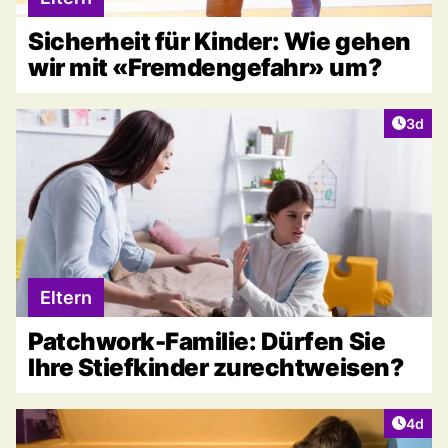
Sicherheit für Kinder: Wie gehen
wir mit «Fremdengefahr» um?
Artike
3d
Eltern
Patchwork-Familie: Dürfen Sie
Ihre Stiefkinder zurechtweisen?
Artike
4d