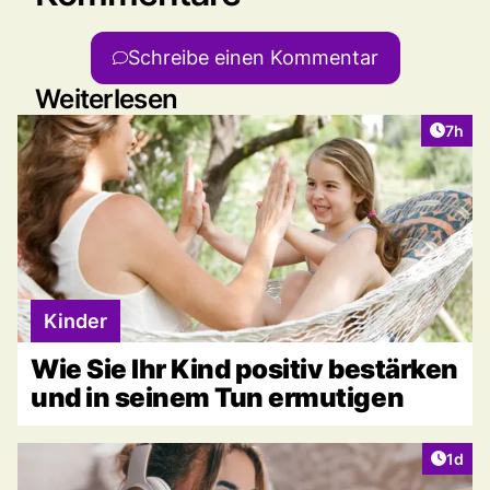
Schreibe einen Kommentar
Weiterlesen
Artike
7h
Kinder
Wie Sie Ihr Kind positiv bestärken
und in seinem Tun ermutigen
Artike
1d