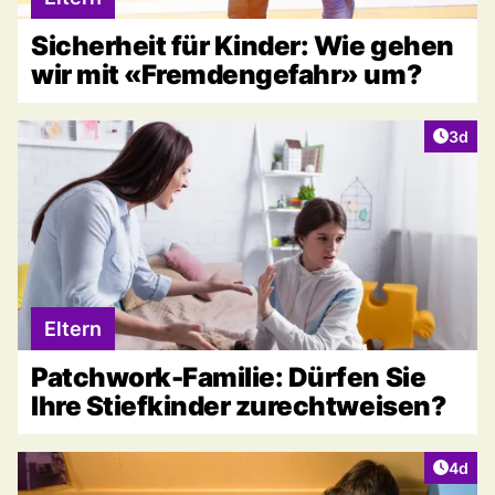
Sicherheit für Kinder: Wie gehen
wir mit «Fremdengefahr» um?
Artike
3d
Eltern
Patchwork-Familie: Dürfen Sie
Ihre Stiefkinder zurechtweisen?
Artike
4d