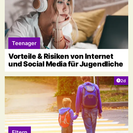
Teenager
Vorteile & Risiken von Internet
und Social Media für Jugendliche
Artike
2d
Eltern