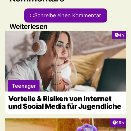
Schreibe einen Kommentar
Weiterlesen
Artike
4h
Teenager
Vorteile & Risiken von Internet
und Social Media für Jugendliche
Artikel
19h