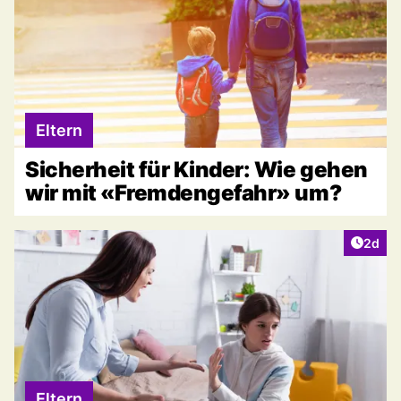
Eltern
Sicherheit für Kinder: Wie gehen
wir mit «Fremdengefahr» um?
Artike
2d
Eltern