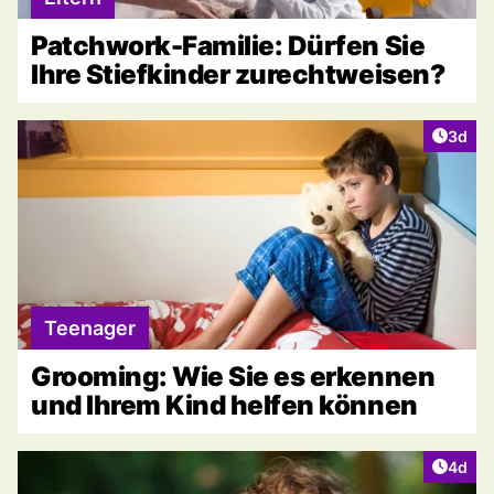
Patchwork-Familie: Dürfen Sie
Ihre Stiefkinder zurechtweisen?
Artike
3d
Teenager
Grooming: Wie Sie es erkennen
und Ihrem Kind helfen können
Artike
4d