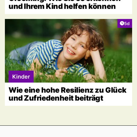
und Ihrem Kind helfen können
Artike
5d
Kinder
Wie eine hohe Resilienz zu Glück
und Zufriedenheit beiträgt
Footer