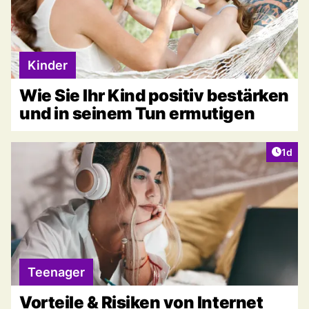
Kinder
Wie Sie Ihr Kind positiv bestärken
und in seinem Tun ermutigen
Artike
1d
Teenager
Vorteile & Risiken von Internet