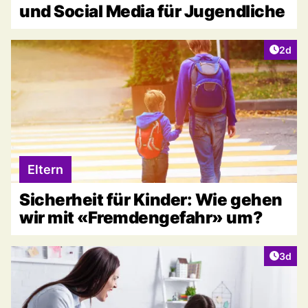
und Social Media für Jugendliche
Artike
2d
Eltern
Sicherheit für Kinder: Wie gehen
wir mit «Fremdengefahr» um?
Artike
3d