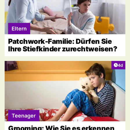
Eltern
Patchwork-Familie: Dürfen Sie
Ihre Stiefkinder zurechtweisen?
Artike
4d
Teenager
Grooming: Wie Sie es erkennen