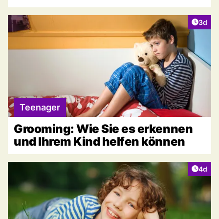
Artike
3d
Teenager
Grooming: Wie Sie es erkennen
und Ihrem Kind helfen können
Artike
4d