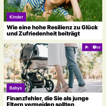
Kinder
Wie eine hohe Resilienz zu Glück
und Zufriedenheit beiträgt
Artike
1
5d
Interaktionen
Babys
Finanzfehler, die Sie als junge
Eltern vermeiden sollten