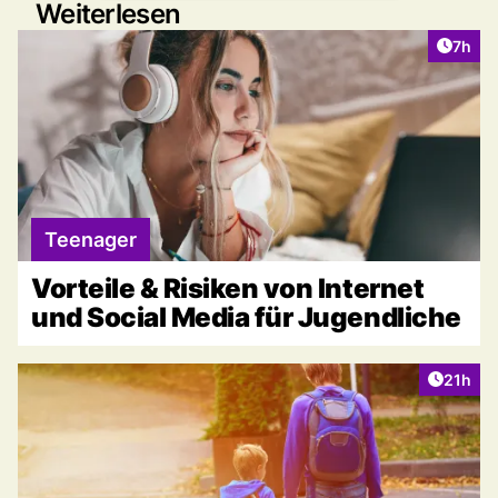
Weiterlesen
Artike
7h
Teenager
Vorteile & Risiken von Internet
und Social Media für Jugendliche
Artikel
21h