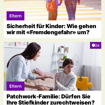
Eltern
Sicherheit für Kinder: Wie gehen
wir mit «Fremdengefahr» um?
Artike
2d
Eltern
Patchwork-Familie: Dürfen Sie
Ihre Stiefkinder zurechtweisen?