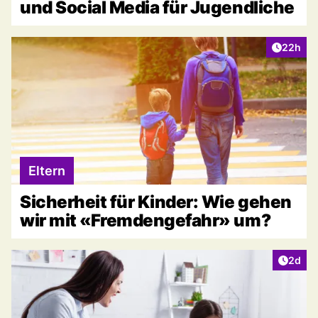
und Social Media für Jugendliche
Artikel 
22h
Eltern
Sicherheit für Kinder: Wie gehen
wir mit «Fremdengefahr» um?
Artike
2d