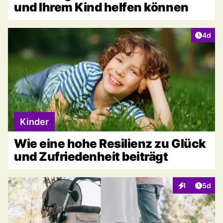
und Ihrem Kind helfen können
Artike
4d
Kinder
Wie eine hohe Resilienz zu Glück
und Zufriedenheit beiträgt
Artike
1
5d
Interaktionen