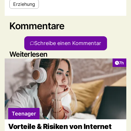
Erziehung
Kommentare
Schreibe einen Kommentar
Weiterlesen
Artike
7h
Teenager
Vorteile & Risiken von Internet