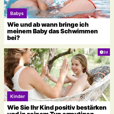
Babys
Wie und ab wann bringe ich
meinem Baby das Schwimmen
bei?
Artike
2d
Kinder
Wie Sie Ihr Kind positiv bestärken