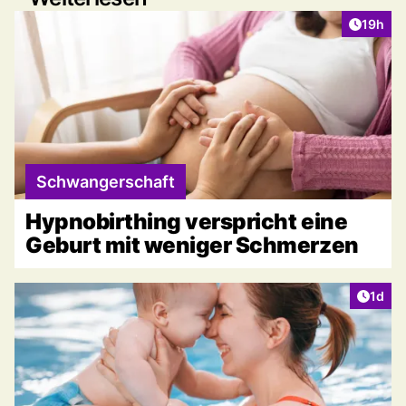
Artikel
19h
Schwangerschaft
Hypnobirthing verspricht eine
Geburt mit weniger Schmerzen
Artike
1d