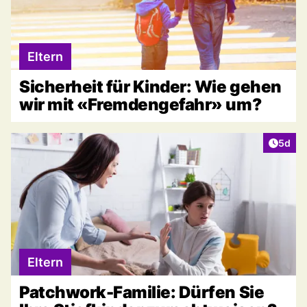
Eltern
Sicherheit für Kinder: Wie gehen
wir mit «Fremdengefahr» um?
Artike
5d
Eltern
Patchwork-Familie: Dürfen Sie