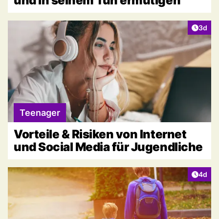
und in seinem Tun ermutigen
Artike
3d
Teenager
Vorteile & Risiken von Internet
und Social Media für Jugendliche
Artike
4d