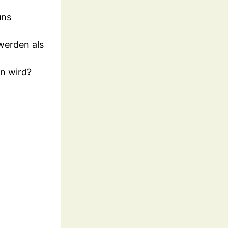
uns
werden als
n wird?