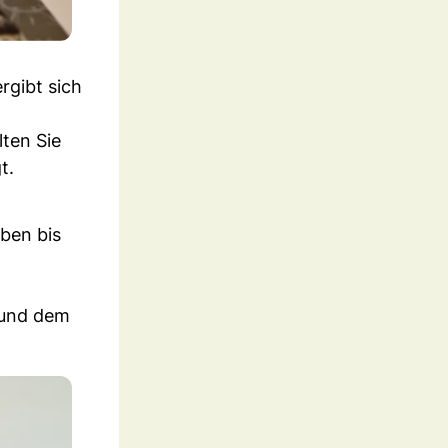
rgibt sich
ten Sie
t.
eben bis
 und dem