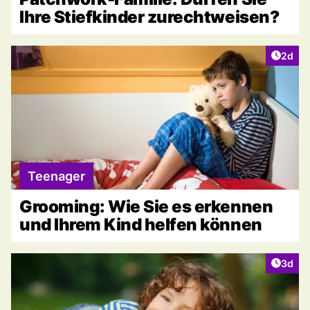
Ihre Stiefkinder zurechtweisen?
Artike
2d
Teenager
Grooming: Wie Sie es erkennen
und Ihrem Kind helfen können
Artike
3d