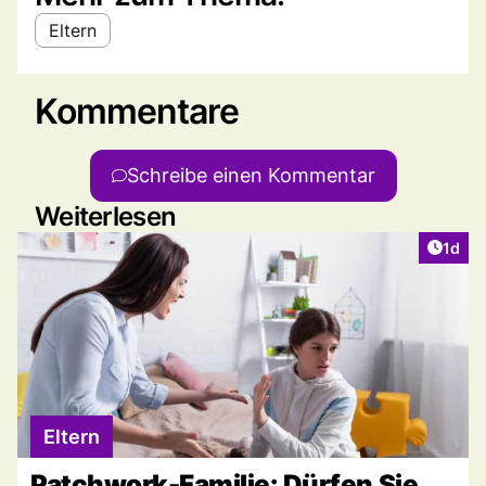
Eltern
Kommentare
Schreibe einen Kommentar
Weiterlesen
Artike
1d
Eltern
Patchwork-Familie: Dürfen Sie