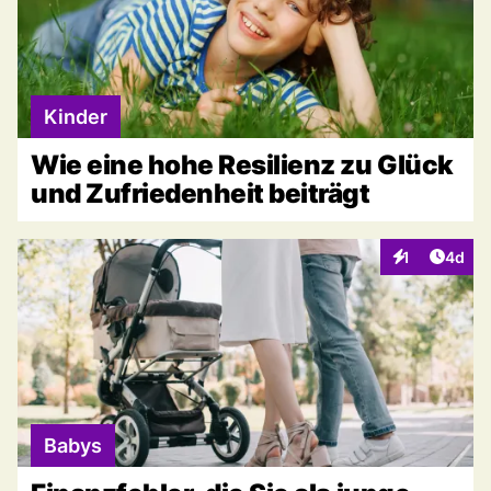
Kinder
Wie eine hohe Resilienz zu Glück
und Zufriedenheit beiträgt
Artike
1
4d
Interaktionen
Babys