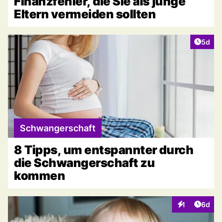
Finanzfehler, die Sie als junge
Eltern vermeiden sollten
Artike
5d
Schwangerschaft
8 Tipps, um entspannter durch
die Schwangerschaft zu
kommen
Artike
1
6d
Interaktionen