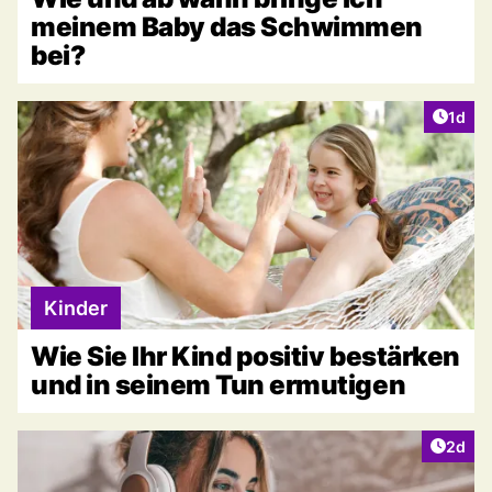
meinem Baby das Schwimmen
bei?
Artike
1d
Kinder
Wie Sie Ihr Kind positiv bestärken
und in seinem Tun ermutigen
Artike
2d