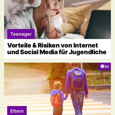
Teenager
Vorteile & Risiken von Internet
und Social Media für Jugendliche
Artike
3d
Eltern