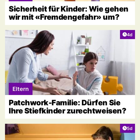
Sicherheit für Kinder: Wie gehen
wir mit «Fremdengefahr» um?
Artike
4d
Eltern
Patchwork-Familie: Dürfen Sie
Ihre Stiefkinder zurechtweisen?
Artike
5d