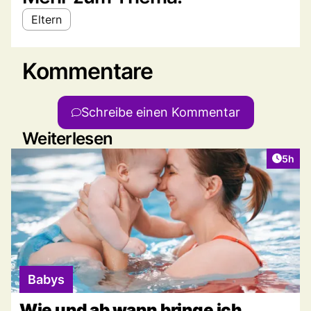
Eltern
Kommentare
Schreibe einen Kommentar
Weiterlesen
Artike
5h
Babys
Wie und ab wann bringe ich