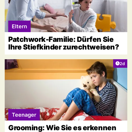
Eltern
Patchwork-Familie: Dürfen Sie
Ihre Stiefkinder zurechtweisen?
Artike
2d
Teenager
Grooming: Wie Sie es erkennen