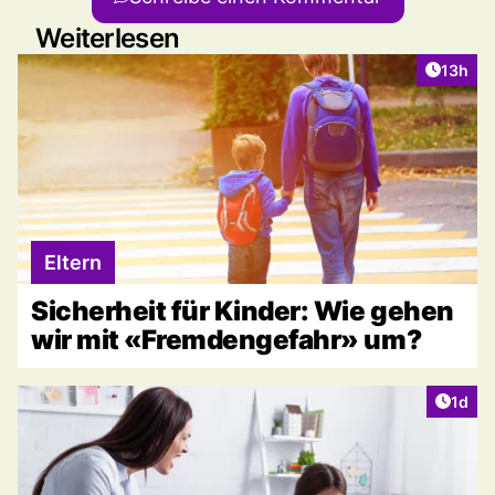
Weiterlesen
Artikel
13h
Eltern
Sicherheit für Kinder: Wie gehen
wir mit «Fremdengefahr» um?
Artike
1d