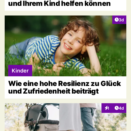
und Ihrem Kind helfen können
Artike
3d
Kinder
Wie eine hohe Resilienz zu Glück
und Zufriedenheit beiträgt
Artike
1
4d
Interaktionen