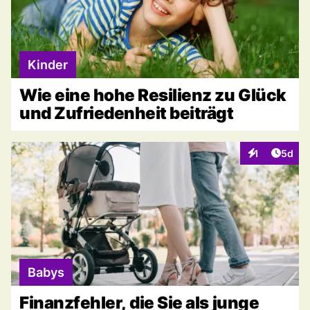
Kinder
Wie eine hohe Resilienz zu Glück
und Zufriedenheit beiträgt
Artike
1
5d
Interaktionen
Babys
Finanzfehler, die Sie als junge