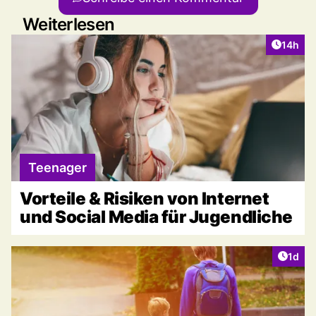
Weiterlesen
Artikel
14h
Teenager
Vorteile & Risiken von Internet
und Social Media für Jugendliche
Artike
1d