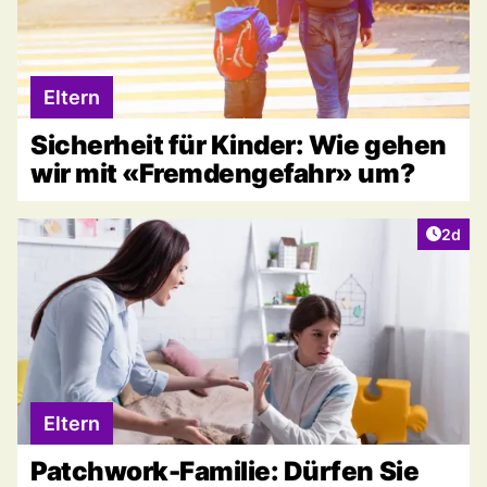
Eltern
Sicherheit für Kinder: Wie gehen
wir mit «Fremdengefahr» um?
Artike
2d
Eltern
Patchwork-Familie: Dürfen Sie