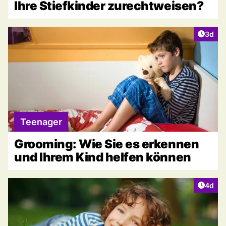
Ihre Stiefkinder zurechtweisen?
Artike
3d
Teenager
Grooming: Wie Sie es erkennen
und Ihrem Kind helfen können
Artike
4d