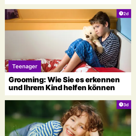
Artike
2d
Teenager
Grooming: Wie Sie es erkennen
und Ihrem Kind helfen können
Artike
3d