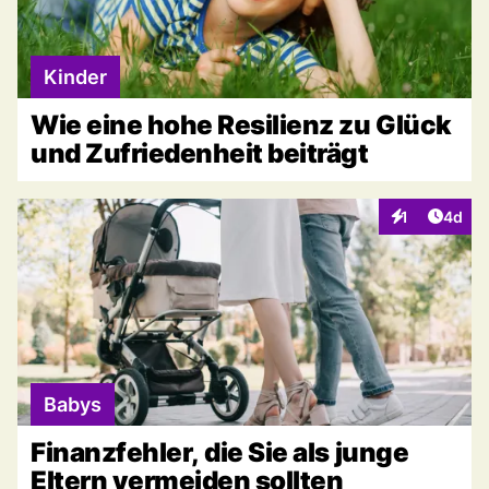
Kinder
Wie eine hohe Resilienz zu Glück
und Zufriedenheit beiträgt
Artike
1
4d
Interaktionen
Babys
Finanzfehler, die Sie als junge
Eltern vermeiden sollten