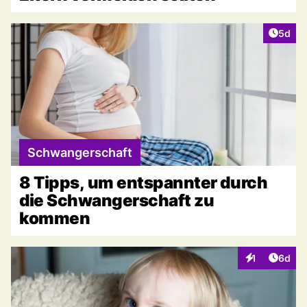
Artike
5d
Schwangerschaft
8 Tipps, um entspannter durch
die Schwangerschaft zu
kommen
Artike
1
6d
Interaktionen