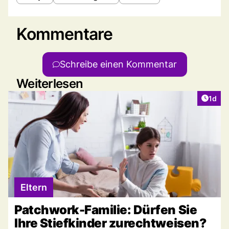
Kommentare
Schreibe einen Kommentar
Weiterlesen
Artike
1d
Eltern
Patchwork-Familie: Dürfen Sie
Ihre Stiefkinder zurechtweisen?