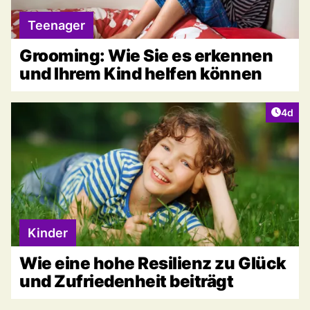
Teenager
Grooming: Wie Sie es erkennen
und Ihrem Kind helfen können
Artike
4d
Kinder
Wie eine hohe Resilienz zu Glück
und Zufriedenheit beiträgt