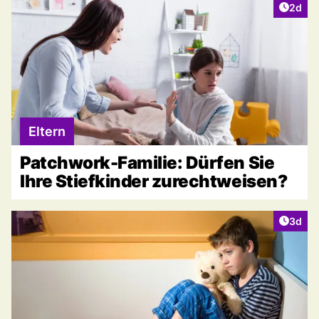
Artike
2d
Eltern
Patchwork-Familie: Dürfen Sie
Ihre Stiefkinder zurechtweisen?
Artike
3d