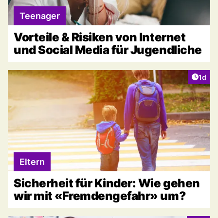
Teenager
Vorteile & Risiken von Internet
und Social Media für Jugendliche
Artike
1d
Eltern
Sicherheit für Kinder: Wie gehen
wir mit «Fremdengefahr» um?