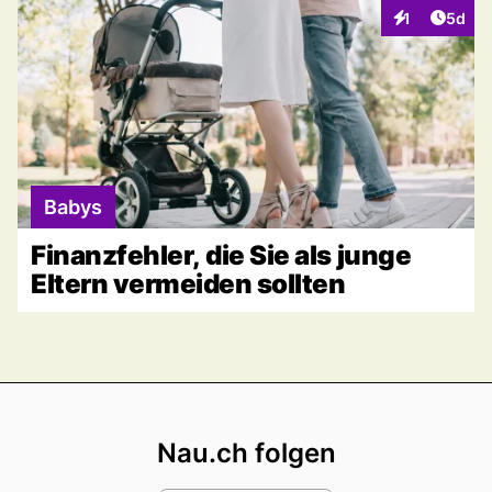
Artike
1
5d
Interaktionen
Babys
Finanzfehler, die Sie als junge
Eltern vermeiden sollten
Footer
Nau.ch folgen