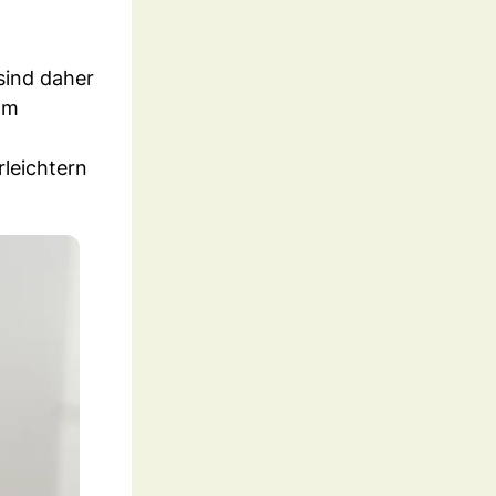
ind daher
am
leichtern